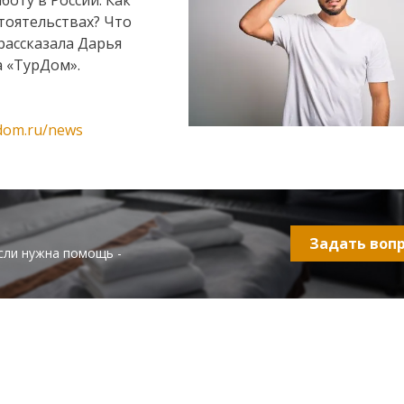
боту в России. Как
тоятельствах? Что
 рассказала Дарья
а «ТурДом».
rdom.ru/news
Задать воп
сли нужна помощь -