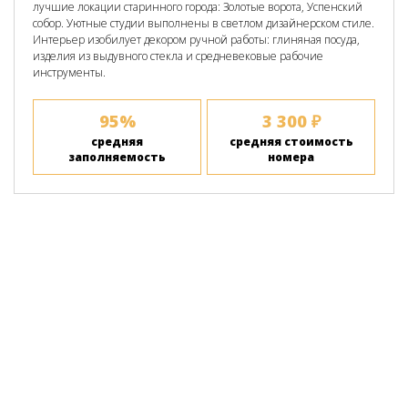
лучшие локации старинного города: Золотые ворота, Успенский
собор. Уютные студии выполнены в светлом дизайнерском стиле.
Интерьер изобилует декором ручной работы: глиняная посуда,
изделия из выдувного стекла и средневековые рабочие
инструменты.
95%
3 300 ₽
cредняя
средняя стоимость
заполняемость
номера