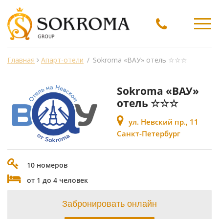
Ме
Главная
Апарт-отели
/
Sokroma «ВАУ» отель ☆☆☆
Sokroma «ВАУ»
отель ☆☆☆
ул. Невский пр., 11
Санкт-Петербург
10 номеров
от 1 до 4 человек