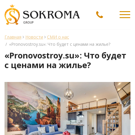
Ме
Главная
Новости
СМИ о нас
/
«Pronovostroy.su»: Что будет с ценами на жилье?
«Pronovostroy.su»: Что будет
с ценами на жилье?