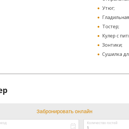
Утюг;
Гладильная
Тостер;
Кулер с пи
Зонтики;
Сушилка дл
ер