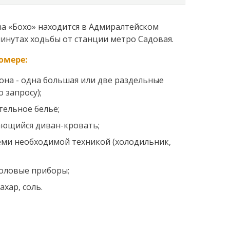
a «Бохо» находится в Адмиралтейском
минутах ходьбы от станции метро Садовая.
омере:
она - одна большая или две раздельные
о запросу);
тельное бельё;
ющийся диван-кровать;
семи необходимой техникой (холодильник,
толовые приборы;
ахар, соль.