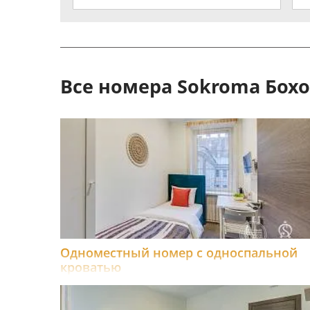
Все номера Sokroma Бох
Одноместный номер с односпальной
кроватью