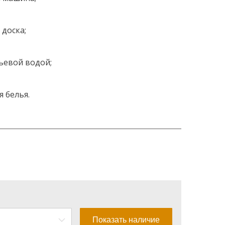
 доска;
тьевой водой;
я белья.