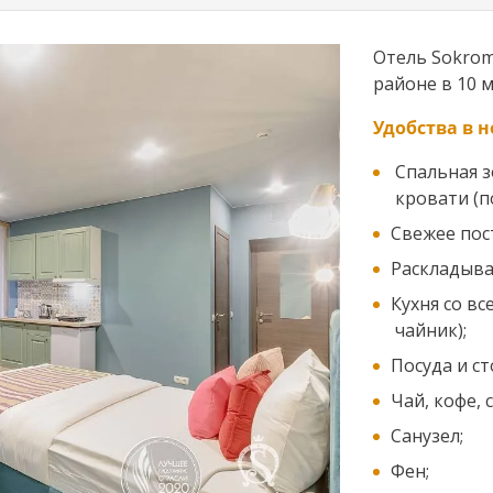
Отель Sokrom
районе в 10 
Удобства в н
Спальная з
кровати (п
Свежее пос
Раскладыва
Кухня со в
чайник);
Посуда и с
Чай, кофе, с
Санузел;
Фен;