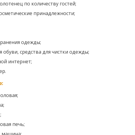
олотенец по количеству гостей;
осметические принадлежности;
хранения одежды;
я обуви, средства для чистки одежды;
ой интернет;
ер.
е:
оловая;
а;
;
вая печь;
 машина;