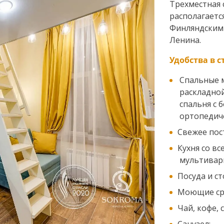
Трехместная 
располагаетс
Финляндским
Ленина.
Удобства в с
Спальные м
раскладной
спальня с 
ортопедич
Свежее пос
Кухня со в
мультиварк
Посуда и с
Моющие ср
Чай, кофе, с