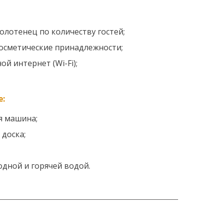
олотенец по количеству гостей;
осметические принадлежности;
й интернет (Wi-Fi);
е:
я машина;
 доска;
одной и горячей водой.