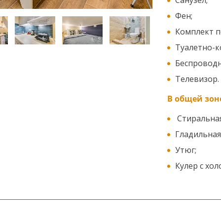
Санузел;
Фен;
Комплект п
Туалетно-к
Беспроводно
Телевизор.
В общей зон
Стиральна
Гладильная
Утюг;
Кулер с хол