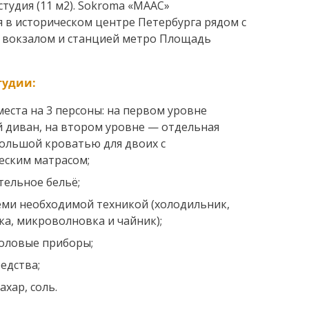
студия (11 м2). Sokroma «MAAС»
я в историческом центре Петербурга рядом с
 вокзалом и станцией метро Площадь
тудии:
еста на 3 персоны: на первом уровне
 диван, на втором уровне — отдельная
большой кроватью для двоих с
еским матрасом;
тельное бельё;
семи необходимой техникой (холодильник,
а, микроволновка и чайник);
толовые приборы;
едства;
ахар, соль.