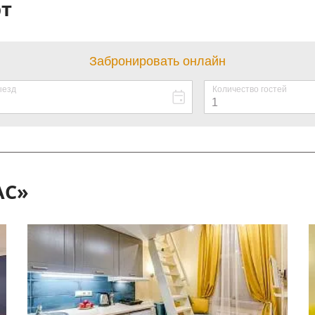
рт
AС»