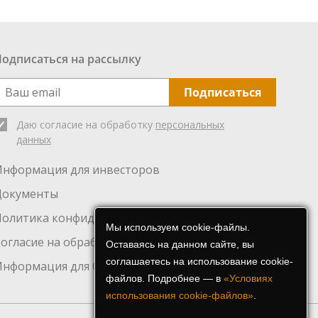
Подписаться на рассылку
Подписаться
Даю согласие на обработку
персональных
данных
Информация для инвесторов
Документы
Политика конфиденциальности
Мы используем cookie-файлы.
огласие на обработку персональных данных
Оставаясь на данном сайте, вы
соглашаетесь на использование cookie-
Информация для СМИ
файлов. Подробнее — в
«Условиях
использования cookie-файлов»
.