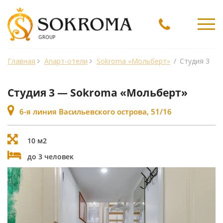
Ме
Главная
Апарт-отели
Sokroma «Мольберт»
/
Студия 3
Студия 3 — Sokroma «Мольберт»
6-я линия Васильевского острова, 51/16
10 м2
до 3 человек