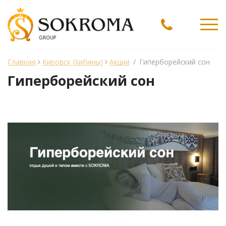
Ме
Главная
Кировск (Хибины)
Акции
/
Гиперборейский сон
Гиперборейский сон