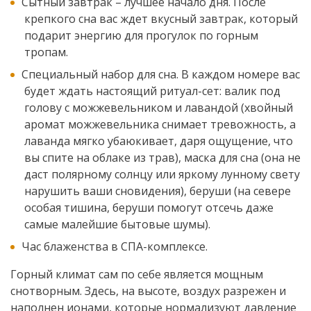
Сытный завтрак – лучшее начало дня. После
крепкого сна вас ждет вкусный завтрак, который
подарит энергию для прогулок по горным
тропам.
Специальный набор для сна. В каждом номере вас
будет ждать настоящий ритуал-сет: валик под
голову с можжевельником и лавандой (хвойный
аромат можжевельника снимает тревожность, а
лаванда мягко убаюкивает, даря ощущение, что
вы спите на облаке из трав), маска для сна (она не
даст полярному солнцу или яркому лунному свету
нарушить ваши сновидения), беруши (на севере
особая тишина, беруши помогут отсечь даже
самые малейшие бытовые шумы).
Час блаженства в СПА-комплексе.
Горный климат сам по себе является мощным
снотворным. Здесь, на высоте, воздух разрежен и
наполнен ионами, которые нормализуют давление