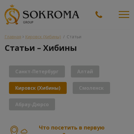
Ме
Главная
Кировск (Хибины)
/
Статьи
Статьи – Хибины
Санкт-Петербург
Алтай
Кировск (Хибины)
Смоленск
Абрау-Дюрсо
Что посетить в первую