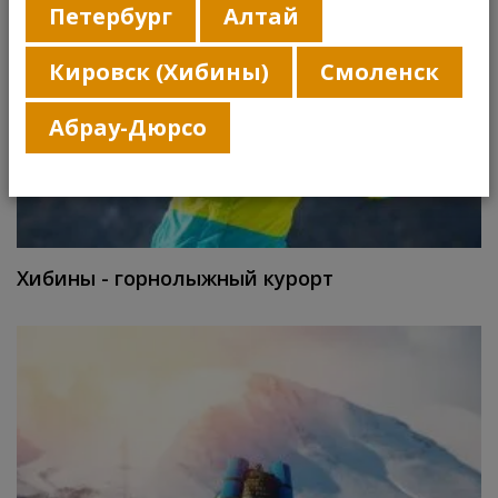
Петербург
Алтай
Кировск (Хибины)
Смоленск
Абрау-Дюрсо
Хибины - горнолыжный курорт