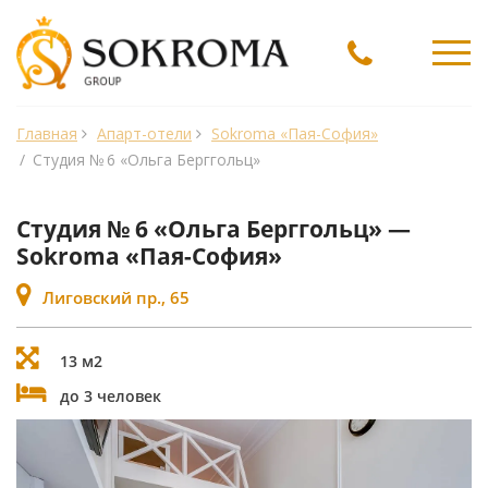
Ме
Главная
Апарт-отели
Sokroma «Пая-София»
/
Студия № 6 «Ольга Берггольц»
Студия № 6 «Ольга Берггольц» —
Sokroma «Пая-София»
Лиговский пр., 65
13 м2
до 3 человек