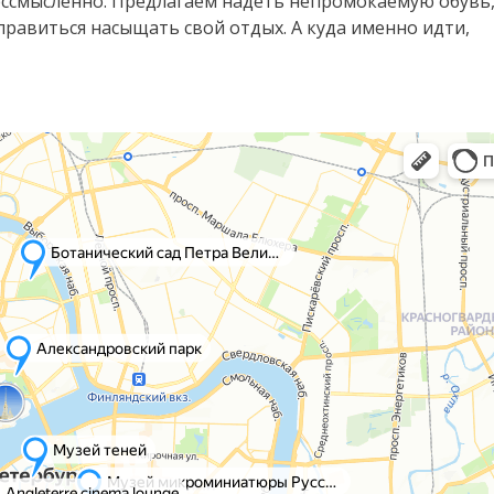
бессмысленно. Предлагаем надеть непромокаемую обувь
правиться насыщать свой отдых. А куда именно идти,