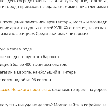
нно здесь сосредоточены главные культурные, торговые
сти города приезжают сюда за свежими впечатлениями 
я посещения памятники архитектуры, мосты и площади.
ние архитектурных стилей XVIII-XX столетия, таких как
визм и классицизм. Среди значимых питерских
ую в своем роде.
ие позднего русского барокко.
ицией более 400 тысяч экспонатов.
газин в Европе, наибольший в Питере.
 колоннадой из 96 колонн.
 возле Невского проспекта
, сэкономьте время на дороге
погулять никуда не делось? Можно зайти в кофейню за