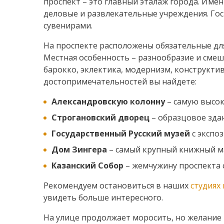
проспект – это главный эталаж города. Име
деловые и развлекательные учреждения. Го
сувенирами.
На проспекте расположены обязательные дл
Местная особенность – разнообразие и смеше
барокко, эклектика, модернизм, конструкти
достопримечательностей вы найдете:
Александровскую колонну
– самую высок
Строгановский дворец
– образцовое здан
Государственный Русский музей
с экспоз
Дом Зингера
– самый крупный книжный ма
Казанский Собор
– жемчужину проспекта с
Рекомендуем остановиться в наших
студиях
увидеть больше интересного.
На улице продолжает моросить, но желание 