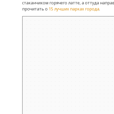
стаканчиком горячего латте, а оттуда напра
прочитать о
15 лучших парках города
.
Санкт‑Петербург
Невский проспект — Яндекс.Карты