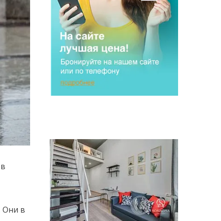
 в
 Они в