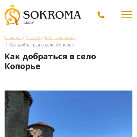
Ме
Главная
Статьи
Как добраться
/
Как добраться в село Копорье
Как добраться в село
Копорье
менеджер Sokroma