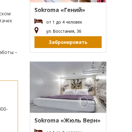
Sokroma «Гений»
вском
тачек
от 1 до 4 человек
ул. Восстания, 36
Забронировать
работы –
300-
Sokroma «Жюль Верн»