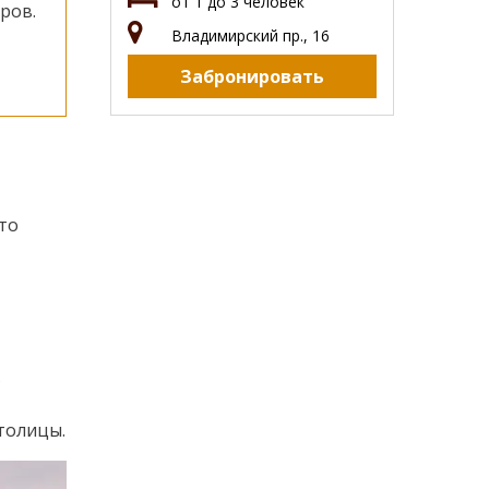
от 1 до 3 человек
ров.
Владимирский пр., 16
Забронировать
то
в
толицы.