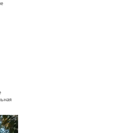
ые
е
льная