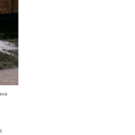
ана
й