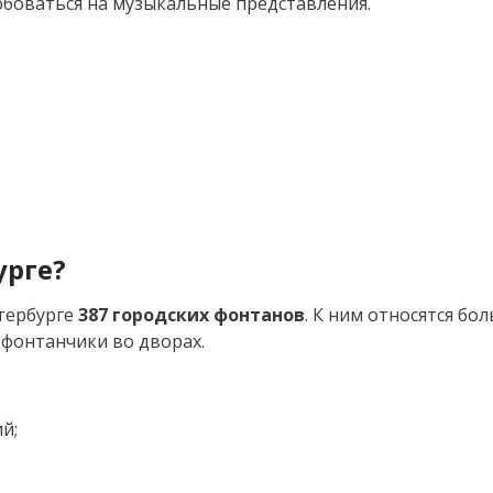
юбоваться на музыкальные представления.
урге?
етербурге
387 городских фонтанов
. К ним относятся бо
фонтанчики во дворах.
й;