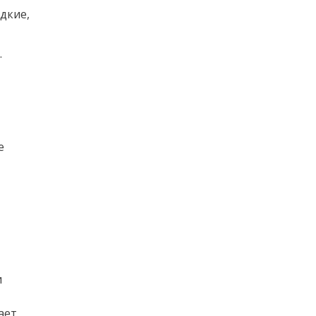
дкие,
.
е
и
ает