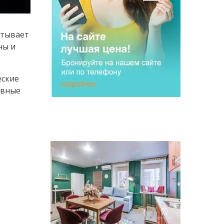
атывает
ны и
еские
евные