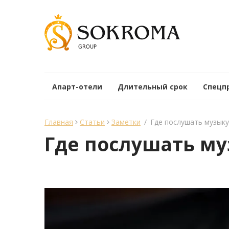
Апарт-отели
Длительный срок
Спецп
Главная
Статьи
Заметки
/
Где послушать музыку
Где послушать му
менеджер Sokroma