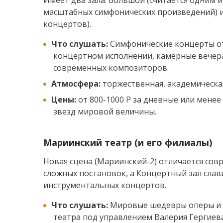
Имеет два зала: Большой (считается одним и
масштабных симфонических произведений) и
концертов).
Что слушать:
Симфонические концерты от
концертном исполнении, камерные вечера
современных композиторов.
Атмосфера:
торжественная, академическая
Цены:
от 800-1000 Р за дневные или менее
звезд мировой величины.
Мариинский театр (и его филиалы)
Новая сцена (Мариинский-2) отличается сов
сложных постановок, а Концертный зал слав
инструментальных концертов.
Что слушать:
Мировые шедевры оперы и б
театра под управлением Валерия Гергиев