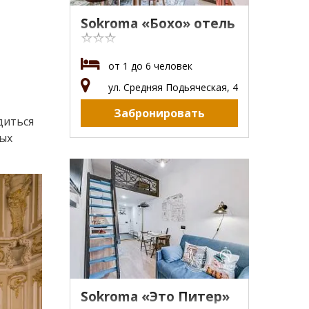
Sokroma «Бохо» отель
☆☆☆
от 1 до 6 человек
ул. Средняя Подьяческая, 4
Забронировать
диться
ных
Sokroma «Это Питер»