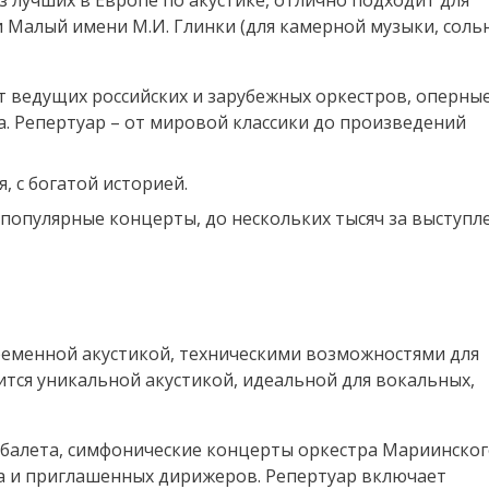
з лучших в Европе по акустике, отлично подходит для
 Малый имени М.И. Глинки (для камерной музыки, соль
 ведущих российских и зарубежных оркестров, оперные
. Репертуар – от мировой классики до произведений
, с богатой историей.
 популярные концерты, до нескольких тысяч за выступл
ременной акустикой, техническими возможностями для
ится уникальной акустикой, идеальной для вокальных,
алета, симфонические концерты оркестра Мариинско
а и приглашенных дирижеров. Репертуар включает