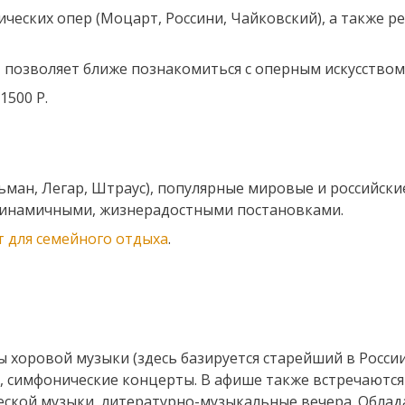
ческих опер (Моцарт, Россини, Чайковский), а также ре
 позволяет ближе познакомиться с оперным искусством
1500 Р.
ьман, Легар, Штраус), популярные мировые и российски
динамичными, жизнерадостными постановками.
 для семейного отдыха
.
 хоровой музыки (здесь базируется старейший в Росси
е, симфонические концерты. В афише также встречаются
ской музыки, литературно-музыкальные вечера. Облад